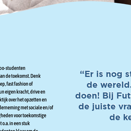
mbo-studenten
“Er is nog 
an de toekomst. Denk
de wereld.
p, fast fashion of
n eigen kracht, drive en
doen! Bij Fu
ktijk over het opzetten en
de juiste vr
nderneming met sociale en/of
gheden voor toekomstige
de k
 o.a. in een stuk