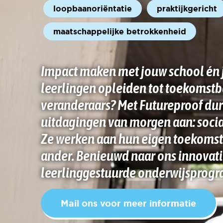
loopbaanoriëntatie
praktijkgericht
maatschappelijke betrokkenheid
Impact maken met jouw school én j
leerlingen opleiden tot toekomst
veranderaars? Met Futureproof dur
uitdagingen van morgen aan: soci
Ze werken aan hun eigen toekomst 
ander. Benieuwd naar ons innovat
leerlinggestuurde onderwijsprog
Mail ons voor meer informatie