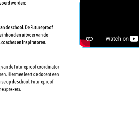
voerd worden:
van de school. De Futureproof
e inhoud en uitvoer van de
s, coaches en inspiratoren.
g van de Futureproof coördinator
ren. Hiermee leert de docent een
ise op de school. Futureproof
ne sprekers.