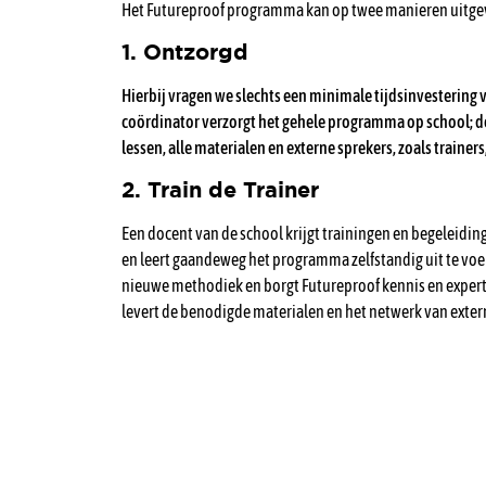
Het Futureproof programma kan op twee manieren uitge
1. Ontzorgd
Hierbij vragen we slechts een minimale tijdsinvestering 
coördinator verzorgt het gehele programma op school; d
lessen, alle materialen en externe sprekers, zoals trainer
2. Train de Trainer
Een docent van de school krijgt trainingen en begeleidin
en leert gaandeweg het programma zelfstandig uit te voe
nieuwe methodiek en borgt Futureproof kennis en expert
levert de benodigde materialen en het netwerk van exter