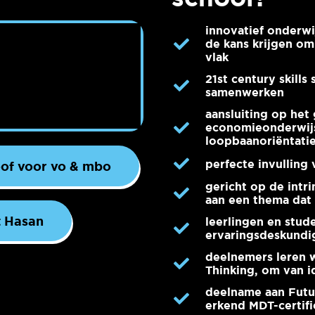
innovatief onderw
de kans krijgen om
vlak
21st century skills
samenwerken
aansluiting op he
economieonderwijs
loopbaanoriëntati
perfecte invulling
oof voor vo & mbo
gericht op de intr
aan een thema dat 
t Hasan
leerlingen en stud
ervaringsdeskundig
deelnemers leren w
Thinking, om van i
deelname aan Futu
erkend MDT-certifi