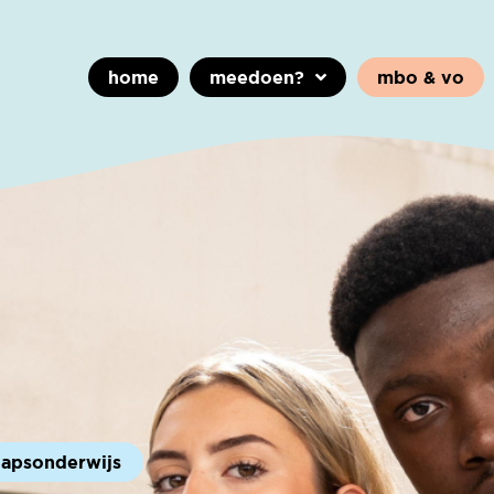
home
meedoen?
mbo & vo
hapsonderwijs