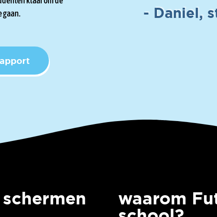
tudenten klaar om de
- Daniel, 
e gaan.
Rapport
e schermen
waarom Fut
school?