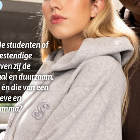
e studenten of
bestendige
ven zij de
aal en duurzaam.
én die van een
ieve en
ramma?