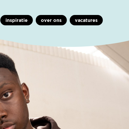
inspiratie
over ons
vacatures