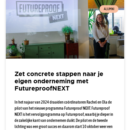
ALUMNI
Zet concrete stappen naar je
eigen onderneming met
FutureproofNEXT
In het najaar van 2024 draaiden coördinatoren Rachel en Ola de
pilot van het nieuwe programma Futureproof NEXT. Futureproof
NEXT is het vervolgprogramma op Futureproof, waarbij je dieper in
de zakelijke kant van ondernemen duikt. De pilot en de tweede
lichting was een groot succes en daarom start 10 oktober weer een