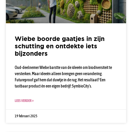
Wiebe boorde gaatjes in zijn
schutting en ontdekte iets
bijzonders
Oud-deelnemer Wiebe barstte van de ideeën om biodiversiteit te
versterken. Maar ideeën alleen brengen geen verandering.
Futureproof gaf hem dat duwtje in de rug. Het resultaat? Een
tastbaar product én een eigen bedrijf: SymbioCity’s.
LEES VERDER »
19 februari 2025