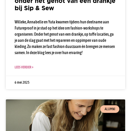
onder het genot van een drankje
bij Sip & Sew
Willeke, Annabelle en Yuta kwamen tijdens hun deelname aan
Futureproof in je stad op het idee om fashion-workshops te
organiseren. Onder het genot van een drankje, op toffe locaties, ga
je aan de slag gaat met het repareren en oppimpen van oude
kleding. Zo maken ze fast fashion duurzaam én brengen ze mensen
samen. In deze blog lees je over hun ervaring!
LEES VERDER »
6 mei 2025
ALUMNI