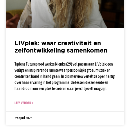
LIVplek: waar creativiteit en
zelfontwikkeling samenkomen
Tijdens Futureproof werkte Nienke (29) vol passie aan LIVplek: een
veilige en inspirerende ruimte waar persoonlijke groei, muziek en
creativiteit hand in hand gaan. In dit interview vertelt ze openhartig
over haar ervaring in het programma, de lessen die ze leerde en
haar droom om een plek te creëren waar je echt jezelf mag zijn.
LEES VERDER »
29 april 2025