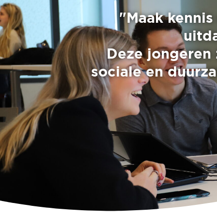
"Maak kennis
uitd
Deze jongeren z
sociale en duurz