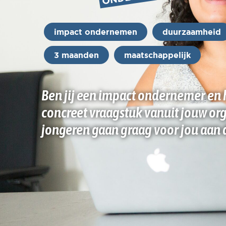
impact ondernemen
duurzaamheid
3 maanden
maatschappelijk
Ben jij een impact ondernemer en h
concreet vraagstuk vanuit jouw or
jongeren gaan graag voor jou aan 