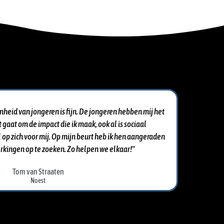
nheid van jongeren is fijn. De jongeren hebben mij het
 gaat om de impact die ik maak, ook al is sociaal
p zich voor mij. Op mijn beurt heb ik hen aangeraden
kingen op te zoeken. Zo helpen we elkaar!"
Tom van Straaten
Noest