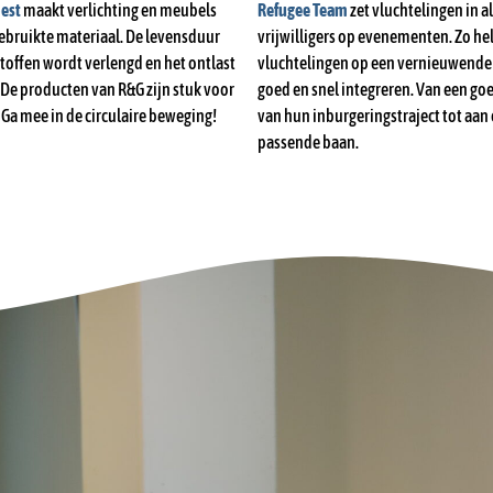
oest
maakt verlichting en meubels
Refugee Team
zet vluchtelingen in a
ebruikte materiaal. De levensduur
vrijwilligers op evenementen. Zo hel
toffen wordt verlengd en het ontlast
vluchtelingen op een vernieuwende
 De producten van R&G zijn stuk voor
goed en snel integreren. Van een goe
 Ga mee in de circulaire beweging!
van hun inburgeringstraject tot aan
passende baan.