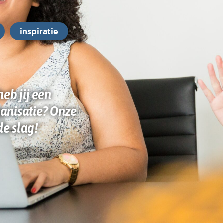
inspiratie
eb jij een
ganisatie? Onze
de slag!