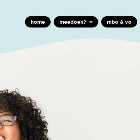
home
meedoen?
mbo & vo