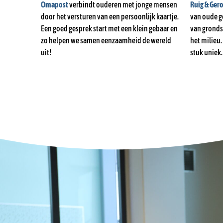
Omapost
verbindt ouderen met jonge mensen
Ruig & Ger
door het versturen van een persoonlijk kaartje.
van oude g
Een goed gesprek start met een klein gebaar en
van gronds
zo helpen we samen eenzaamheid de wereld
het milieu.
uit!
stuk uniek.