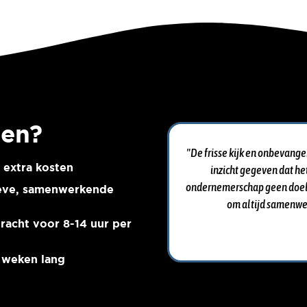
ten?
"De frisse kijk en onbevange
 extra kosten
inzicht gegeven dat het
ondernemerschap geen doel o
ieve, samenwerkende
om altijd samenwer
racht voor 8-14 uur per
2 weken lang