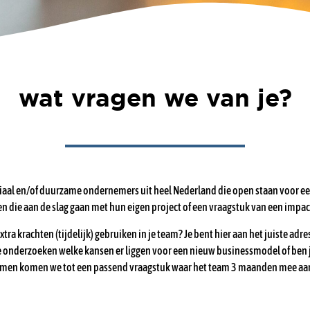
wat vragen we van je?
aal en/of duurzame ondernemers uit heel Nederland die open staan voor ee
ren die aan de slag gaan met hun eigen project of een vraagstuk van een impa
j extra krachten (tijdelijk) gebruiken in je team? Je bent hier aan het juiste a
 onderzoeken welke kansen er liggen voor een nieuw businessmodel of ben je 
men komen we tot een passend vraagstuk waar het team 3 maanden mee aan