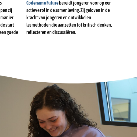
ls
Codename Future
bereidt jongeren voor op een
pen zij
actieve rol in de samenleving. Zij geloven in de
 manier
kracht van jongeren en ontwikkelen
de start
lesmethoden die aanzetten tot kritisch denken,
 een goede
reflecteren en discussiëren.