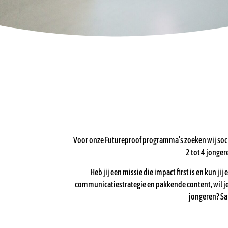
Voor onze Futureproof programma’s zoeken wij soci
2 tot 4 jonge
Heb jij een missie die impact first is en kun ji
communicatiestrategie en pakkende content, wil je
jongeren? Sa