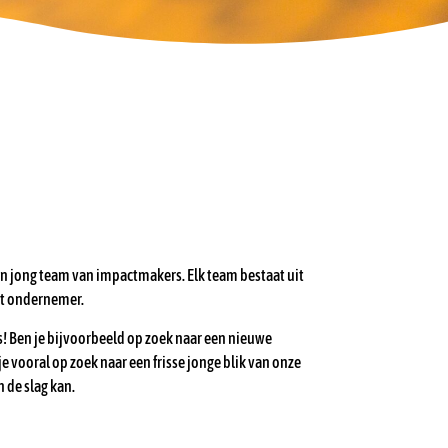
n jong team van impactmakers. Elk team bestaat uit
ct ondernemer.
dres! Ben je bijvoorbeeld op zoek naar een nieuwe
vooral op zoek naar een frisse jonge blik van onze
 de slag kan.