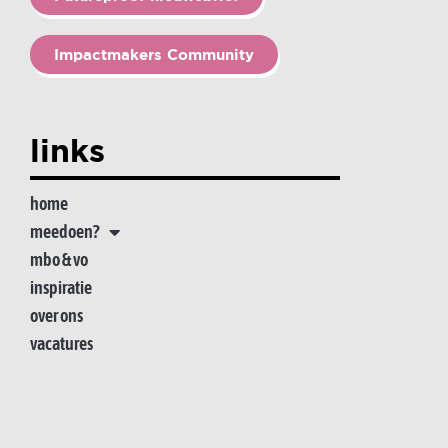
Impactmakers Community
links
home
meedoen?
mbo & vo
inspiratie
over ons
vacatures