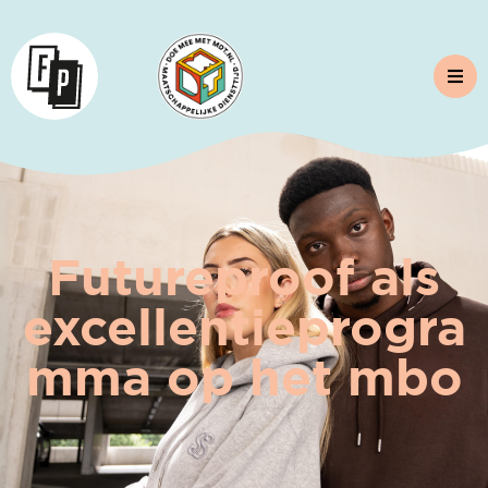
Futureproof als
excellentieprogra
mma op het mbo