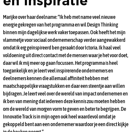
en inspiratie
Marijke over haar deelname: “Ik heb met name veel nieuwe
energie gekregen van het programma en wil Design Thinking
binnen mijn dagelijkse werk vaker toepassen. Ook heeft het mijn
vlammetje voor sociaal ondernemerschap verder aangewakkerd
omdat ik erg geïnspireerd ben geraakt door Ictoria. Ik haal veel
voldoening uit direct contact met de mensen waar je het voor doet,
daar wil ik mij meer op gaan focussen. Het programma is heel
toegankelijk en je leert veel inspirerende ondernemers en
deelnemers kennen die allemaal affiniteit hebben met
maatschappelijke vraagstukken en daar een steentje aan willen
bijdragen. Je leert veel over de wereld van impact ondernemen en
ik ben van mening dat iedereen deze kennis zou moeten hebben
om de wereld van morgen vorm te geven en beter te begrijpen. De
Innovatie Track is in mijn ogen ook heel waardevol omdat je
gekoppeld bent aan een ondernemer waardoor je een direct kijkje
in de keuken neemt.”