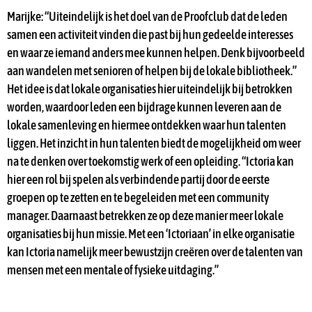
Marijke: “Uiteindelijk is het doel van de Proofclub dat de leden
samen een activiteit vinden die past bij hun gedeelde interesses
en waar ze iemand anders mee kunnen helpen. Denk bijvoorbeeld
aan wandelen met senioren of helpen bij de lokale bibliotheek.”
Het idee is dat lokale organisaties hier uiteindelijk bij betrokken
worden, waardoor leden een bijdrage kunnen leveren aan de
lokale samenleving en hiermee ontdekken waar hun talenten
liggen. Het inzicht in hun talenten biedt de mogelijkheid om weer
na te denken over toekomstig werk of een opleiding. “Ictoria kan
hier een rol bij spelen als verbindende partij door de eerste
groepen op te zetten en te begeleiden met een community
manager. Daarnaast betrekken ze op deze manier meer lokale
organisaties bij hun missie. Met een ‘Ictoriaan’ in elke organisatie
kan Ictoria namelijk meer bewustzijn creëren over de talenten van
mensen met een mentale of fysieke uitdaging.”