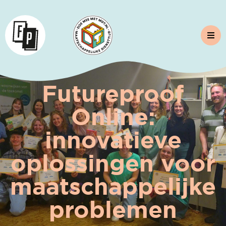
Futureproof
Online:
innovatieve
oplossingen voor
maatschappelijke
problemen