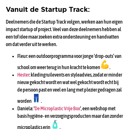
Vanuit de Startup Track:
Deelnemers die de Startup Track volgen, werken aan hun eigen
impact startup of project. Veel van deze deelnemers hebben al
een tof idee maar zoeken extra ondersteuning en handvatten
om dat verder uit te werken.
Fleur: een outdoorprogramma voor jonge ‘drop-outs’ van
school om weer terug in hun kracht te komen
.
Hester
: kledingruilevents en styleadvies, zodat er minder
nieuw gekocht wordt en wat wel gekocht wordt echt bij
de persoon past en veel en lang met plezier gedragen zal
worden
.
Daniela: ‘
De Microplastic Vrije Box
‘, een webshop met
basis hygiëne- en verzorgingsproducten maar dan zonder
microplastics erin
.