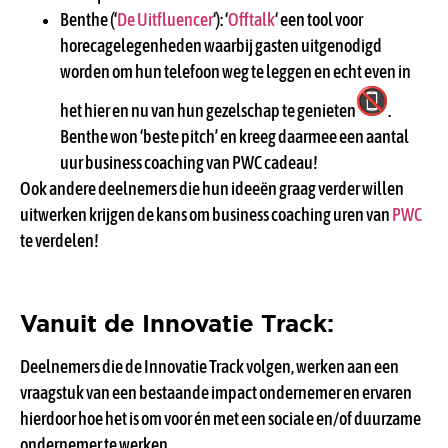
Benthe (‘
De Uitfluencer
‘): ‘
Offtalk
‘ een tool voor
horecagelegenheden waarbij gasten uitgenodigd
worden om hun telefoon weg te leggen en echt even in
het hier en nu van hun gezelschap te genieten
.
Benthe won ‘beste pitch’ en kreeg daarmee een aantal
uur business coaching van PWC cadeau!
Ook andere deelnemers die hun ideeën graag verder willen
uitwerken krijgen de kans om business coaching uren van
PWC
te verdelen!
Vanuit de Innovatie Track:
Deelnemers die de Innovatie Track volgen, werken aan een
vraagstuk van een bestaande impact ondernemer en ervaren
hierdoor hoe het is om voor én met een sociale en/of duurzame
ondernemer te werken.