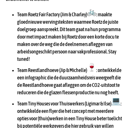
Team Roetz Fair Factory (Jim & Charley)
: maakte
gloednieuwe wervingsteksten waarmee Roetz de juiste
doelgroep aanspreekt. Dit team gaat na hun programma
door met impact maken bij Roetz door een korte docu te
maken over de weg die de deelnemers afleggen van
arbeidsongeschikt persoon naar vakprofessional. Stay
tuned!
Team Reestlandhoeve (Jip & Michelle)
: ontwikkelde
een infographic die de duurzaamheidsreis weergeeft die
de Reestlandhoeve gaat afleggen om de CO2-uitstoot te
reduceren die de glazen flessenproductie nu nog heeft.
Team Tiny Houses voor Thuiswerkers (Ligimar & Ilse)
:
ontwikkelde een flyer die het concept met meerdere
opties voor (thuis)werken in een Tiny House beter toelicht
bij potentiële werkgevers die hier gebruik van willen