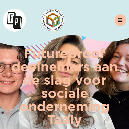
Futureproof
deelnemers aan
de slag voor
sociale
onderneming
Taaly