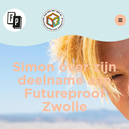
Simon over zijn
deelname aan
Futureproof
Zwolle