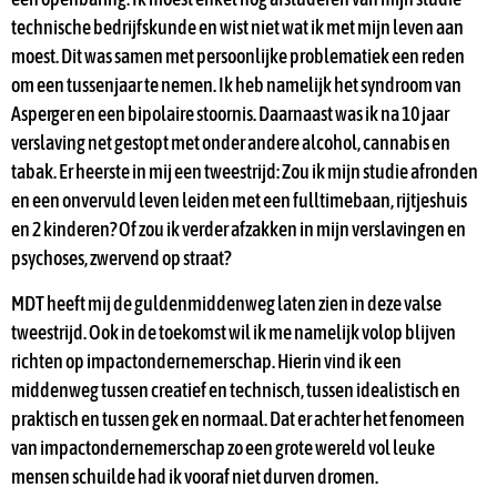
technische bedrijfskunde en wist niet wat ik met mijn leven aan
moest. Dit was samen met persoonlijke problematiek een reden
om een tussenjaar te nemen. Ik heb namelijk het syndroom van
Asperger en een bipolaire stoornis. Daarnaast was ik na 10 jaar
verslaving net gestopt met onder andere alcohol, cannabis en
tabak. Er heerste in mij een tweestrijd: Zou ik mijn studie afronden
en een onvervuld leven leiden met een fulltimebaan, rijtjeshuis
en 2 kinderen? Of zou ik verder afzakken in mijn verslavingen en
psychoses, zwervend op straat?
MDT heeft mij de guldenmiddenweg laten zien in deze valse
tweestrijd. Ook in de toekomst wil ik me namelijk volop blijven
richten op impactondernemerschap. Hierin vind ik een
middenweg tussen creatief en technisch, tussen idealistisch en
praktisch en tussen gek en normaal. Dat er achter het fenomeen
van impactondernemerschap zo een grote wereld vol leuke
mensen schuilde had ik vooraf niet durven dromen.