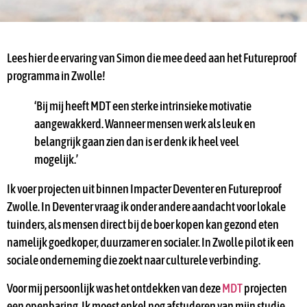
Lees hier de ervaring van Simon die mee deed aan het Futureproof
programma in Zwolle!
‘Bij mij heeft MDT een sterke intrinsieke motivatie
aangewakkerd. Wanneer mensen werk als leuk en
belangrijk gaan zien dan is er denk ik heel veel
mogelijk.’
Ik voer projecten uit binnen Impacter Deventer en Futureproof
Zwolle. In Deventer vraag ik onder andere aandacht voor lokale
tuinders, als mensen direct bij de boer kopen kan gezond eten
namelijk goedkoper, duurzamer en socialer. In Zwolle pilot ik een
sociale onderneming die zoekt naar culturele verbinding.
Voor mij persoonlijk was het ontdekken van deze
MDT
projecten
een openbaring. Ik moest enkel nog afstuderen van mijn studie