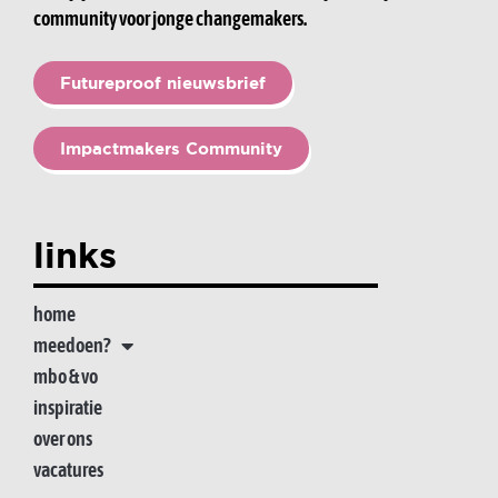
community voor jonge changemakers.
Futureproof nieuwsbrief
Impactmakers Community
links
home
meedoen?
mbo & vo
inspiratie
over ons
vacatures