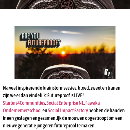
Na veel inspirerende brainstormsessies, bloed, zweet en tranen
zijn we er dan eindelijk: Futureproof is LIVE!
Starters4Communities
,
Social Enterprise NL
,
Fawaka
Ondernemersschool
en
Social Impact Factory
hebben de handen
ineen geslagen en gezamenlijk de mouwen opgestroopt om een
nieuwe generatie jongeren futureproof te maken.